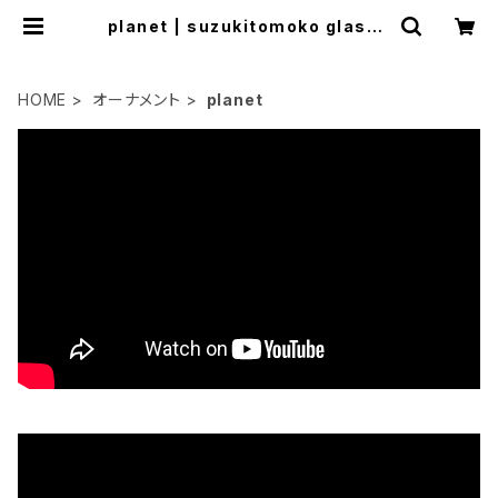
planet | suzukitomoko glasss
tudio
HOME
オーナメント
planet