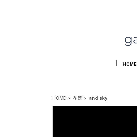
HOM
HOME
花器
and sky