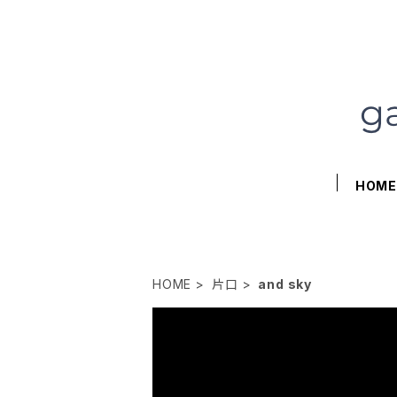
HOM
HOME
片口
and sky