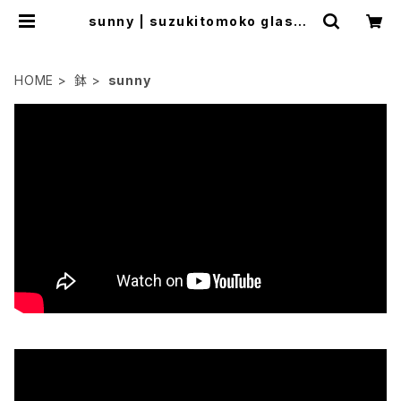
sunny | suzukitomoko glasss
tudio
HOME
鉢
sunny