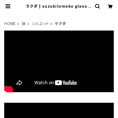
ラクダ | suzukitomoko glassst
udio
HOME
鉢
シルエット
ラクダ